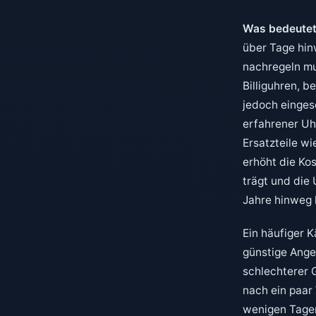
Was bedeutet
über Tage hin
nachregeln mu
Billiguhren, b
jedoch eingesc
erfahrener Uh
Ersatzteile w
erhöht die Ko
trägt und die
Jahre hinweg 
Ein häufiger K
günstige Ange
schlechterer 
nach ein paar 
wenigen Tagen