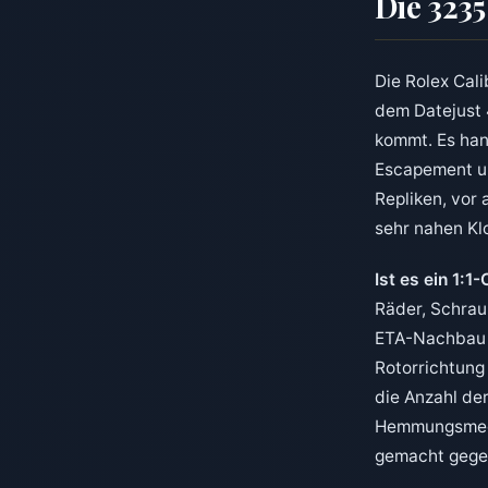
Die 323
Die Rolex Cal
dem Datejust 
kommt. Es han
Escapement un
Repliken, vor
sehr nahen Kl
Ist es ein 1:1
Räder, Schraub
ETA-Nachbau m
Rotorrichtung
die Anzahl der
Hemmungsmech
gemacht gegen