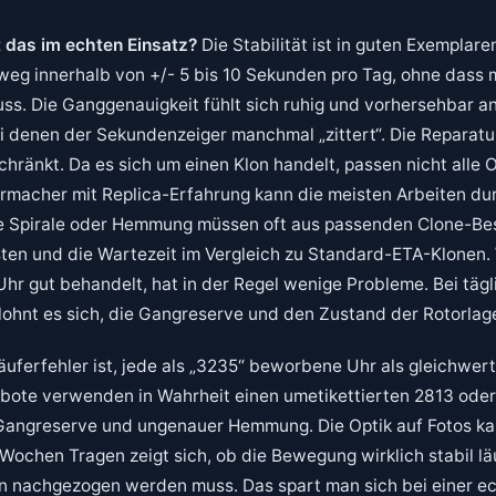
 das im echten Einsatz?
Die Stabilität ist in guten Exemplare
weg innerhalb von +/- 5 bis 10 Sekunden pro Tag, ohne dass 
ss. Die Ganggenauigkeit fühlt sich ruhig und vorhersehbar an,
ei denen der Sekundenzeiger manchmal „zittert“. Die Reparatur
hränkt. Da es sich um einen Klon handelt, passen nicht alle Or
rmacher mit Replica-Erfahrung kann die meisten Arbeiten du
ie Spirale oder Hemmung müssen oft aus passenden Clone-B
sten und die Wartezeit im Vergleich zu Standard-ETA-Klonen. 
 Uhr gut behandelt, hat in der Regel wenige Probleme. Bei tä
lohnt es sich, die Gangreserve und den Zustand der Rotorlag
äuferfehler ist, jede als „3235“ beworbene Uhr als gleichwer
bote verwenden in Wahrheit einen umetikettierten 2813 oder
Gangreserve und ungenauer Hemmung. Die Optik auf Fotos ka
Wochen Tragen zeigt sich, ob die Bewegung wirklich stabil lä
 nachgezogen werden muss. Das spart man sich bei einer e