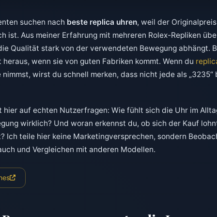
senten suchen nach
beste replica uhren
, weil der Originalprei
sch ist. Aus meiner Erfahrung mit mehreren Rolex-Repliken übe
 die Qualität stark von der verwendeten Bewegung abhängt. 
ht heraus, wenn sie von guten Fabriken kommt. Wenn du
repli
e nimmst, wirst du schnell merken, dass nicht jede als „3235
t hier auf echten Nutzerfragen: Wie fühlt sich die Uhr im Allt
egung wirklich? Und woran erkennst du, ob sich der Kauf lohn
? Ich teile hier keine Marketingversprechen, sondern Beoba
uch und Vergleichen mit anderen Modellen.
hes