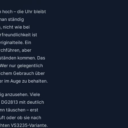
n hoch – die Uhr bleibt
man ständig
 nicht wie bei
freundlichkeit ist
iginalteile. Ein
rchführen, aber
eständen kommen. Das
Wer nur gelegentlich
glichem Gebrauch über
er im Auge zu behalten.
tig anzusehen. Viele
 DG2813 mit deutlich
nn täuschen – erst
uft oder ob sie nach
chten VS3235-Variante.