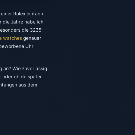
s einer Rolex einfach
r die Jahre habe ich
Besonders die 3235-
ca watches
genauer
“ beworbene Uhr
ag an? Wie zuverlässig
t oder ob du später
chtungen aus dem