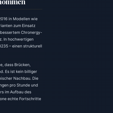
genommen
2016 in Modellen wie
rianten zum Einsatz
erbessertem Chronergy-
z. In hochwertigen
235 – einen strukturell
e, dass Brücken,
Es ist kein billiger
nischer Nachbau. Die
gungen pro Stunde und
ers im Aufbau des
ne echte Fortschritte