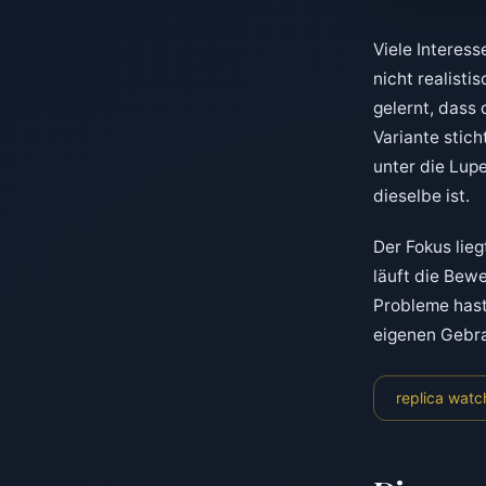
Viele Interes
nicht realisti
gelernt, dass
Variante stic
unter die Lup
dieselbe ist.
Der Fokus lieg
läuft die Bew
Probleme hast
eigenen Gebra
replica watc