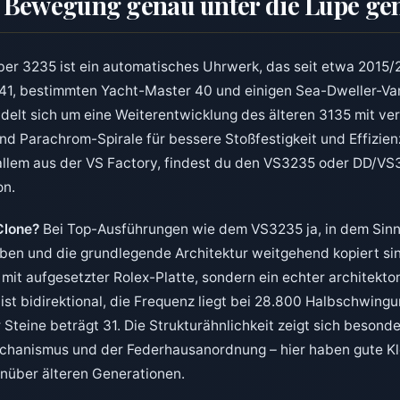
5 Bewegung genau unter die Lupe 
iber 3235 ist ein automatisches Uhrwerk, das seit etwa 2015/
41, bestimmten Yacht-Master 40 und einigen Sea-Dweller-Va
delt sich um eine Weiterentwicklung des älteren 3135 mit v
d Parachrom-Spirale für bessere Stoßfestigkeit und Effizien
 allem aus der VS Factory, findest du den VS3235 oder DD/VS3
on.
-Clone?
Bei Top-Ausführungen wie dem VS3235 ja, in dem Sinn
en und die grundlegende Architektur weitgehend kopiert sind. 
it aufgesetzter Rolex-Platte, sondern ein echter architekto
 ist bidirektional, die Frequenz liegt bei 28.800 Halbschwin
 Steine beträgt 31. Die Strukturähnlichkeit zeigt sich besond
anismus und der Federhausanordnung – hier haben gute Klo
über älteren Generationen.